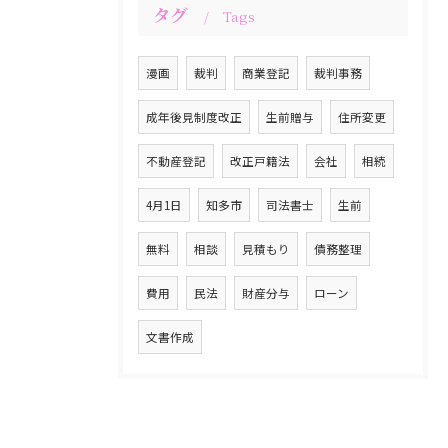
タグ
Tags
漫画
裁判
商業登記
裁判事務
成年後見制度改正
生前贈与
住所変更
不動産登記
改正戸籍法
会社
相続
4月1日
知多市
司法書士
生前
無料
相談
見積もり
債務整理
費用
民法
財産分与
ローン
文書作成